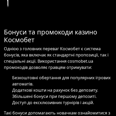
додаткові переваги під час гри. У цій статті розглянемо,
що таке cosmobet.ua промокод, які бонуси пропонує
казино, а також чому варто слідкувати за актуальними
пропозиціями.
Бонуси та промокоди казино
Космобет
Однією з головних переваг Космобет є система
бонусів, яка включає як стандартні пропозиції, так і
спеціальні акції. Використання cosmobet.ua
промокодів дозволяє гравцям отримувати:
Безкоштовні обертання для популярних ігрових
автоматів.
Додаткові кошти на рахунок без депозиту.
Збільшені бонуси при першому депозиті.
Доступ до ексклюзивних турнірів і акцій.
Такі бонуси допомагають новачкам ознайомитися з